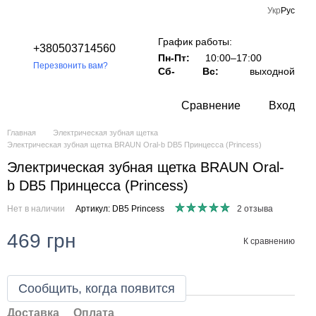
Укр
Рус
График работы:
+380503714560
Пн-Пт:
10:00–17:00
Перезвонить вам?
Сб-
Вс:
выходной
Сравнение
Вход
Главная
Электрическая зубная щетка
Электрическая зубная щетка BRAUN Oral-b DB5 Принцесса (Princess)
Электрическая зубная щетка BRAUN Oral-
b DB5 Принцесса (Princess)
Нет в наличии
Артикул: DB5 Princess
2 отзыва
469 грн
К сравнению
Сообщить, когда появится
Доставка
Оплата