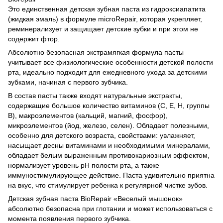
Это единственная детская зубная паста из гидроксиапатита
(жидкая эмаль) в формуле microRepair, которая укрепляет,
реминерализует и защищает детские зубки и при этом не
содержит фтор.
Абсолютно безопасная экстрамягкая формула пасты
учитывает все физиологические особенности детской полости
рта, идеально подходит для ежедневного ухода за детскими
зубками, начиная с первого зубчика.
В состав пасты также входят натуральные экстракты,
содержащие большое количество витаминов (С, Е, Н, группы
В), макроэлементов (кальций, магний, фосфор),
микроэлементов (йод, железо, селен). Обладает полезными,
особенно для детского возраста, свойствами: увлажняет,
насыщает десны витаминами и необходимыми минералами,
обладает белым выраженным противокариозным эффектом,
нормализует уровень рН полости рта, а также
иммуностимулирующее действие. Паста удивительно приятна
на вкус, что стимулирует ребенка к регулярной чистке зубов.
Детская зубная паста BioRepair «Веселый мышонок»
абсолютно безопасна при глотании и может использоваться с
момента появления первого зубчика.