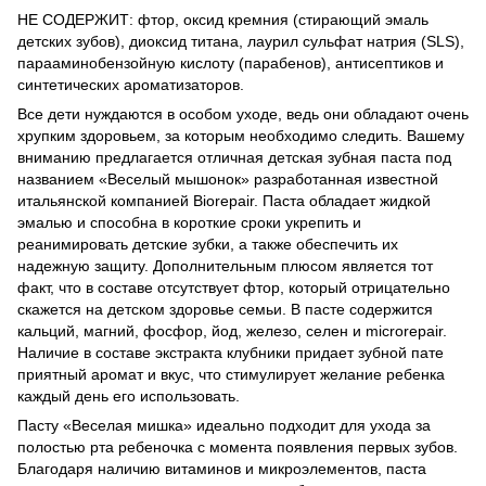
НЕ СОДЕРЖИТ: фтор, оксид кремния (стирающий эмаль
детских зубов), диоксид титана, лаурил сульфат натрия (SLS),
парааминобензойную кислоту (парабенов), антисептиков и
синтетических ароматизаторов.
Все дети нуждаются в особом уходе, ведь они обладают очень
хрупким здоровьем, за которым необходимо следить. Вашему
вниманию предлагается отличная детская зубная паста под
названием «Веселый мышонок» разработанная известной
итальянской компанией Biorepair. Паста обладает жидкой
эмалью и способна в короткие сроки укрепить и
реанимировать детские зубки, а также обеспечить их
надежную защиту. Дополнительным плюсом является тот
факт, что в составе отсутствует фтор, который отрицательно
скажется на детском здоровье семьи. В пасте содержится
кальций, магний, фосфор, йод, железо, селен и microrepair.
Наличие в составе экстракта клубники придает зубной пате
приятный аромат и вкус, что стимулирует желание ребенка
каждый день его использовать.
Пасту «Веселая мишка» идеально подходит для ухода за
полостью рта ребеночка с момента появления первых зубов.
Благодаря наличию витаминов и микроэлементов, паста