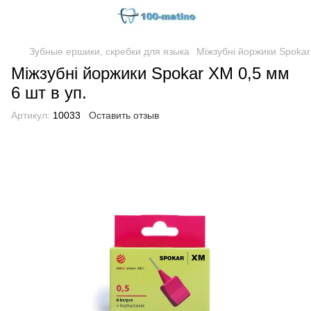
Зубные ершики, скребки для языка
Міжзубні йоржики Spokar
Міжзубні йоржики Spokar XM 0,5 мм
6 шт в уп.
Артикул:
10033
Оставить отзыв