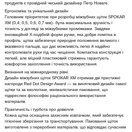
продуктів є провідний чеський дизайнер Петр Новаге.
Ергономіка та унікальний дизайн
Головним пріоритетом при розробці міжзубних щіток SPOKAR
XM (0,4; 0,5; 0,6; 0,7 мм)- була максимальна зручність і
точність у догляді за міжзубними проміжками. Завдяки
інноваційній Х-подібній формі ручки, яка добре помітна в
профіль, щітка забезпечує природне положення великого і
вказівного пальців, що дає можливість легко й надійно
контролювати рухи під час чищення. Компактна конструкція і
легкий, але міцний пластиковий стрижень гарантують
комфортне захоплення і точність використання.
Визнання на міжнародному рівні
Дизайн міжзубних щіток SPOKAR XM отримав дві престижні
нагороди Red Dot Design Award — за винятковий дизайн самої
щітки та за екологічне, мінімалістичне паковання, що
підкреслює філософію раціонального використання
матеріалів.
Практичність і турбота про довкілля
Кожна щітка оснащена захисним ковпачком, який забезпечує
гігієнічне зберігання та транспортування. Паковання щіток
виготовлене з переробних матеріалів, що відповідає сучасним